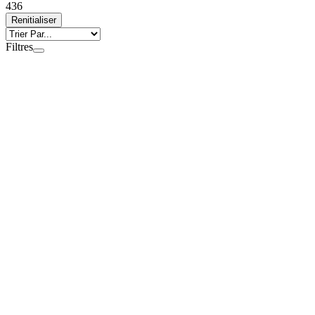
4
36
Renitialiser
Filtres