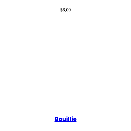
$
6,00
Bouillie