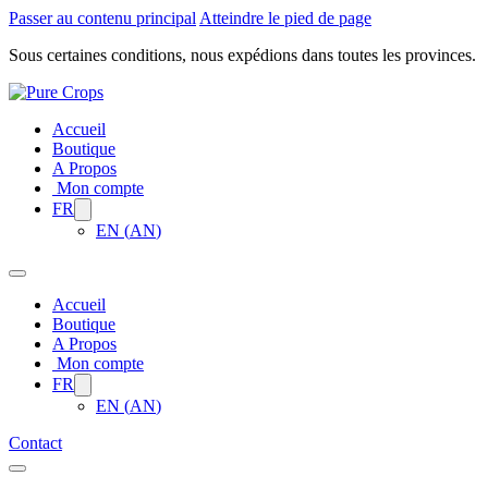
Passer au contenu principal
Atteindre le pied de page
Sous certaines conditions, nous expédions dans toutes les provinces.
Accueil
Boutique
A Propos
Mon compte
FR
EN
(
AN
)
Accueil
Boutique
A Propos
Mon compte
FR
EN
(
AN
)
Contact