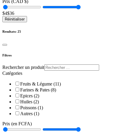
Prix (CAD $)
$
4
$
36
Réinitialiser
Resultats:
25
Filtres
Rechercher un produit
Catégories
Fruits & Légume (11)
Farines & Pates (8)
Epices (2)
Huiles (2)
Poissons (1)
Autres (1)
Prix (en FCFA)