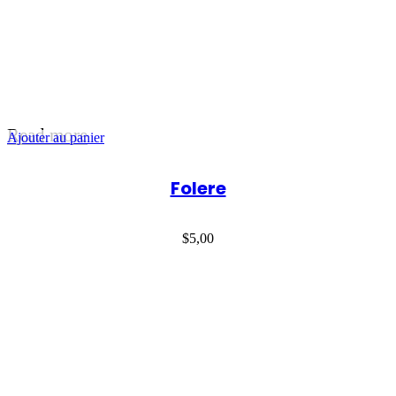
Read more
Ajouter au panier
Folere
$
5,00