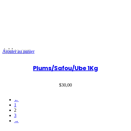
Add to cart
Ajouter au panier
Plums/Safou/Ube 1Kg
$
30,00
←
1
2
3
→