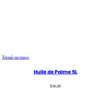
Read more
Ajouter au panier
Huile de Palme 5L
$
36,00