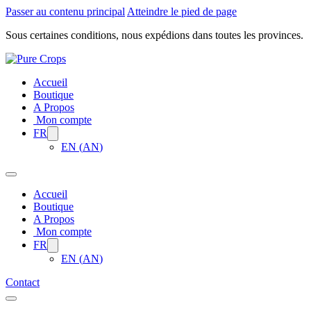
Passer au contenu principal
Atteindre le pied de page
Sous certaines conditions, nous expédions dans toutes les provinces.
Accueil
Boutique
A Propos
Mon compte
FR
EN
(
AN
)
Accueil
Boutique
A Propos
Mon compte
FR
EN
(
AN
)
Contact