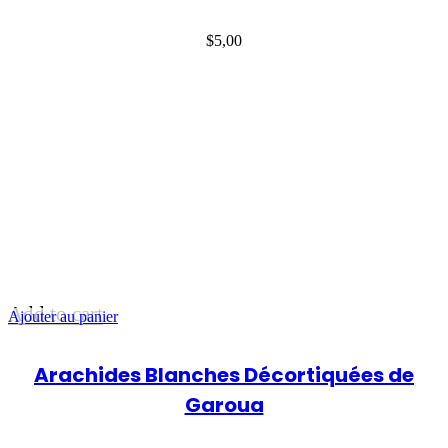
$
5,00
Add to cart
Ajouter au panier
Arachides Blanches Décortiquées de
Garoua