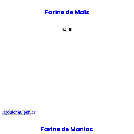
Farine de Maïs
$
4,00
Add to cart
Ajouter au panier
Farine de Manioc