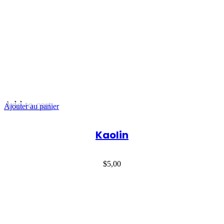
Add to cart
Ajouter au panier
Kaolin
$
5,00