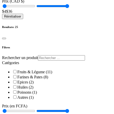
Prix (CAD $)
$
4
$
36
Réinitialiser
Resultats:
25
Filtres
Rechercher un produit
Catégories
Fruits & Légume (11)
Farines & Pates (8)
Epices (2)
Huiles (2)
Poissons (1)
Autres (1)
Prix (en FCFA)