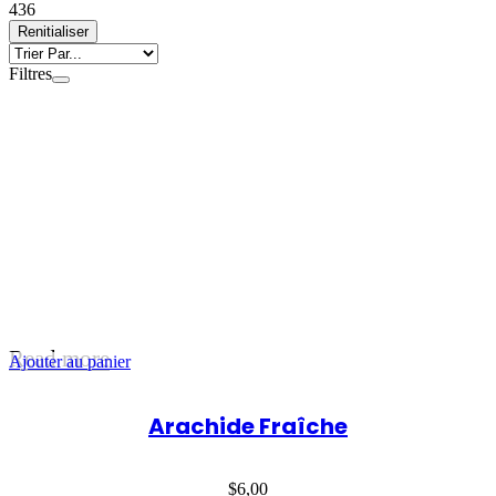
4
36
Renitialiser
Filtres
Read more
Ajouter au panier
Arachide Fraîche
$
6,00