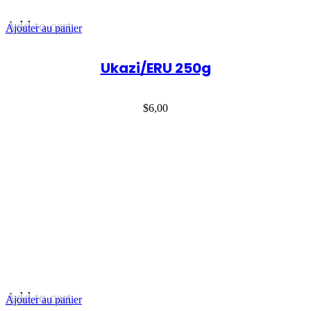
Add to cart
Ajouter au panier
Ukazi/ERU 250g
$
6,00
Add to cart
Ajouter au panier