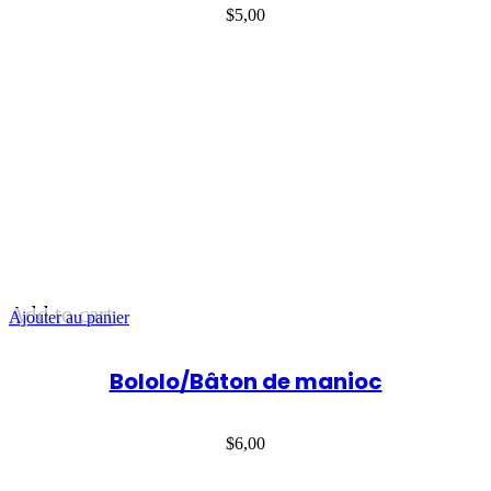
$
5,00
Add to cart
Ajouter au panier
Bololo/Bâton de manioc
$
6,00