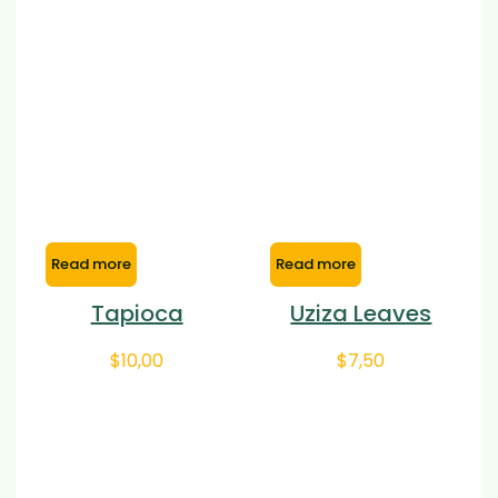
Read more
Read more
Tapioca
Uziza Leaves
$
10,00
$
7,50