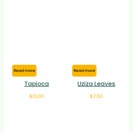
Read more
Read more
Tapioca
Uziza Leaves
$
10,00
$
7,50