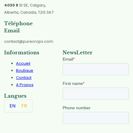
4030 8
St SE, Calgary,
Alberta, Canada, T2G 3A7
Téléphone
Email
contact@purecrops.com
Informations
NewsLetter
Accueil
Boutique
Contact
A Propos
Langues
EN
FR