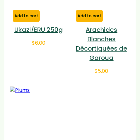
Add to cart
Add to cart
Ukazi/ERU 250g
Arachides
Blanches
$
6,00
Décortiquées de
Garoua
$
5,00