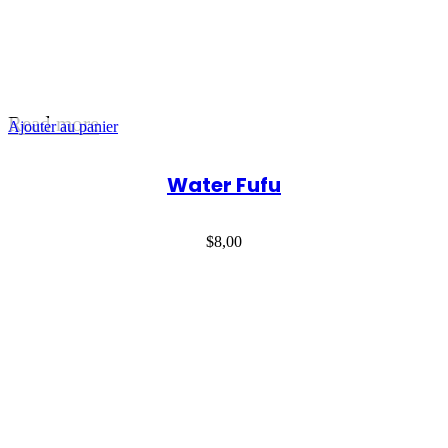
Read more
Ajouter au panier
Water Fufu
$
8,00