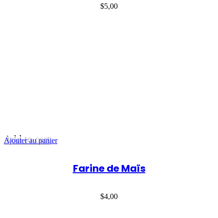
$
5,00
Add to cart
Ajouter au panier
Farine de Maïs
$
4,00