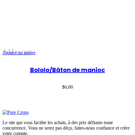
Add to cart
Ajouter au panier
Bololo/Bâton de manioc
$
6,00
Le site qui vous facilite les achats, à des prix défiants toute
concurrence. Vous ne serez pas déçu, faites-nous confiance et créer
votre compte.