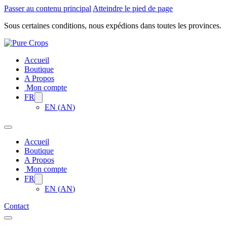
Passer au contenu principal
Atteindre le pied de page
Sous certaines conditions, nous expédions dans toutes les provinces.
Accueil
Boutique
A Propos
Mon compte
FR
EN
(
AN
)
Accueil
Boutique
A Propos
Mon compte
FR
EN
(
AN
)
Contact