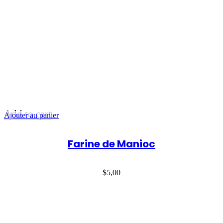
Add to cart
Ajouter au panier
Farine de Manioc
$
5,00